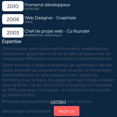
Frontend développeur
2010
VFONLINE
Web Designer - Graphiste
2006
OXIAL
Chef de projet web - Co founder
2003
EMPREINTES-GRAPHIQUE
expertise
Développeur principalement frontend, webdesigner,
intégrateur, graphiste, chef de projet, j'ai beaucoup de
casquettes différentes mais souvent complémentaires.
Selon le projet j'utilise wordpress, un generateur de site
static, prestashop, drupal et bien d'autre. Je développe
essentiellement en php souvent avec Laravel ou
Symfony pour le back, du javascript natif, Vuejs et React
pour le front. J'ai au moins 200 side projects inachevés
en ES6 juste pour m'amuser. Je versionne tout ça avec
git évidemment.
N'hésitez pas à prendre
contact
avec moi ou
télécharger directement
mon cv