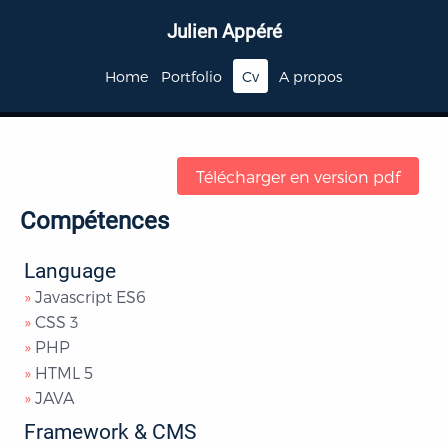
Julien Appéré
Home
portfolio
cv
a propos
Télécharger en version pdf
Compétences
Language
Javascript ES6
CSS 3
PHP
HTML 5
JAVA
Framework & CMS