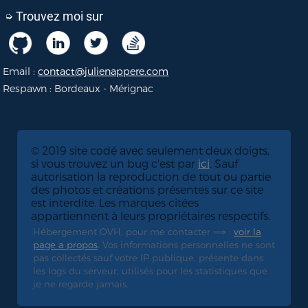
➭ Trouvez moi sur
Email :
contact@julienappere.com
Respawn : Bordeaux - Mérignac
© 2019 site codé avec seulement deux doigts,
si vous trouvez un bug c'est par
ici
. Sauf
autorisation la reproduction de tout ou partie
des photos et créations présentes sur ce site
est interdite. Les marques citées
appartiennent à leurs propriétaires respectifs.
Hébergement OVH, pour me contacter ⟹ :
voir la
.
page a propos
Vos informations personnelles ne sont
pas collectés sauf votre IP publique, présente dans
les logs du serveur, utilisés pour les statistiques que
je ne regarde jamais.